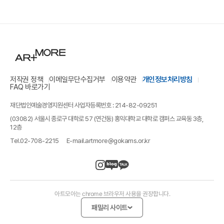
저작권 정책
이메일무단수집거부
이용약관
개인정보처리방침
FAQ 바로가기
재단법인예술경영지원센터 사업자등록번호 : 214-82-09251
(03082) 서울시 종로구 대학로 57 (연건동) 홍익대학교 대학로 캠퍼스 교육동 3층,
12층
Tel.
02-708-2215
E-mail.
artmore@gokams.or.kr
아트모아는 chrome 브라우저 사용을 권장합니다.
패밀리 사이트