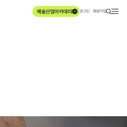
사이
예술산업아카데미
로그인
회원가입
열기
ArtMore