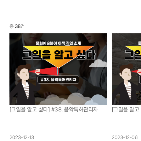
건
38
총
[그일을 알고
[그일을 알고 싶다] #38. 음악특허관리자
2023-12-06
2023-12-13