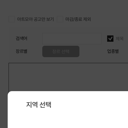
아트모아 공고만 보기
마감/종료 제외
검색어
제목
장르별
업종별
장르 선택
선택초기화
지역 선택