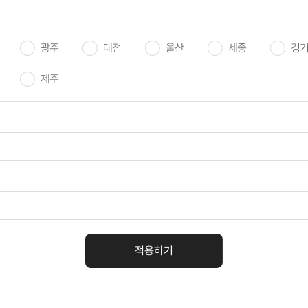
채용공고명/담당업무/지원자격
광주
대전
울산
세종
경
제주
집› 도슨트 모집
서울 마포구 서교동
년)
스토리 BIG AUDITION II 차세대 영 어덜트 드라마의 얼굴을
서울 마포구 월드컵북로 396 (상암동)
리 | 윤형근 개인전 주말 전시관리요원 모집
적용하기
서울 종로구 삼청로7길 40 (삼청동)
~3년)
도립극단] 2026년 하반기 정기공연 조연출 공개모집 공고