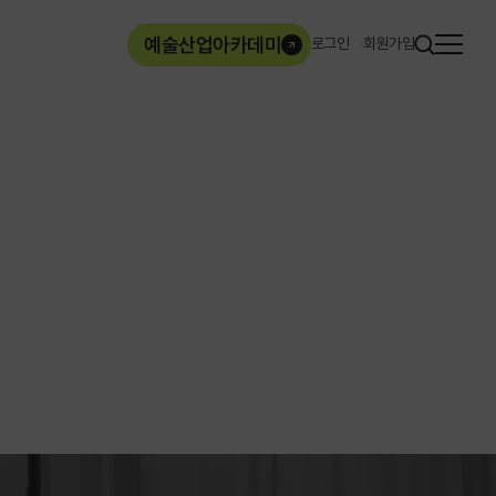
사이
예술산업아카데미
로그인
회원가입
열기
ArtMore