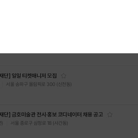
경남 진주시 강남로 215 (칠암동)
년)
인전]⟪다시 도착한 집⟫ 전시 운영 보조인력 채용 공고
서울 종로구 인왕산로 7 (사직동)
재단] 일일 티켓매니저 모집
서울 송파구 올림픽로 300 (신천동)
재단] 금호미술관 전시·홍보 코디네이터 채용 공고
서울 종로구 삼청로 18 (사간동)
)