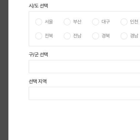
시/도 선택
회사명/정보제공처
서울
부산
대구
인천
전북
전남
경북
경남
(주)피케이엠갤러리
‹윤형근의 
진행중
대학교(4
경력무관
구/군 선택
2026 에이
에이스토리
진행중
찾습니다
선택 지역
경력무관
학력무관
(주)피케이엠갤러리
PKM 갤러
진행중
대학교(2
경력무관
[경상남도 
경남도립예술단
진행중