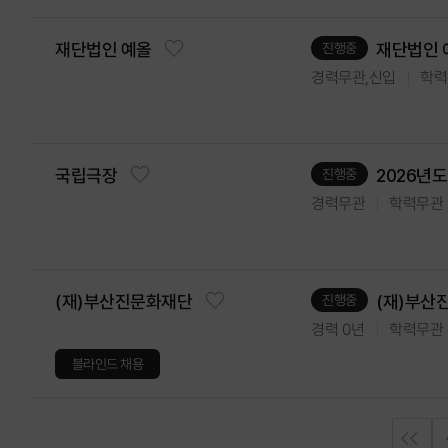
재단법인 예
재단법인 예올
진행중
경력무관,신입
학력
2026년도
국립극장
진행중
경력무관
학력무관
(재)부산진문화재단
(재)부산진
진행중
학력무관
경력 0년
블라인드 채용