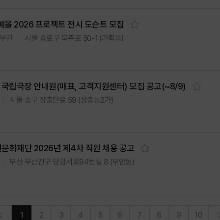
올 2026 프로젝트 전시 도슨트 모집
서울 종로구 북촌로 50-1 (가회동)
무관
 국립극장 안내원(매표, 고객지원센터) 모집 공고(~8/9)
서울 중구 장충단로 59 (장충동2가)
문화재단 2026년 제4차 직원 채용 공고
부산 부산진구 당감서로94번길 8 (부암동)
10
4
6
8
9
2
3
5
7
1