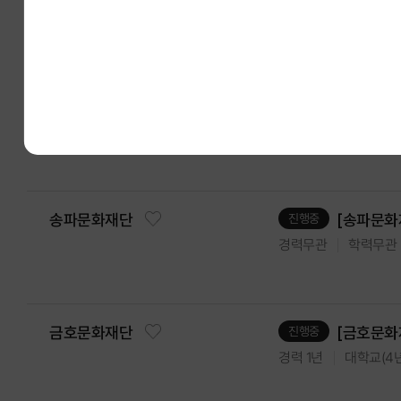
대학교(4
경력 3년
[김동희 개
운경재단
진행중
경력무관
학력무관
[송파문화
송파문화재단
진행중
경력무관
학력무관
[금호문화
금호문화재단
진행중
대학교(4년
경력 1년