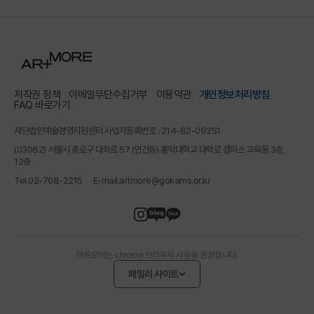
저작권 정책
이메일무단수집거부
이용약관
개인정보처리방침
FAQ 바로가기
재단법인예술경영지원센터 사업자등록번호 : 214-82-09251
(03082) 서울시 종로구 대학로 57 (연건동) 홍익대학교 대학로 캠퍼스 교육동 3층,
12층
Tel.
02-708-2215
E-mail.
artmore@gokams.or.kr
아트모아는 chrome 브라우저 사용을 권장합니다.
패밀리 사이트