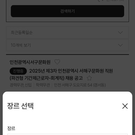
검색하기
인천광역시서구문화원
2025년 제3차 인천광역시 서해구문화원 직원
진행중
(파견형 기간제근로자-회계직) 채용 공고
인천 서해구 도요지로 54 (경서동)
경력무관,신입
학력무관
16
2026-08-12 마감
D-5
장르 선택
(재)밀양문화관광재단
밀양문화관광재단 기간제근로자 (해천상상루
진행중
사업운영·해천상상루 코디네이터) 모집 공고
장르
경남 밀양시 노상하1길 7 (내이동)
경력무관
학력무관