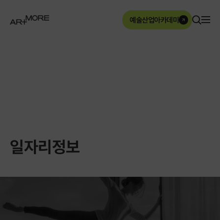
본문영역 바로가기
메인메뉴 바로가기
하단링크 바로가기
예술산업아카데미
ArtMore
일자리정보