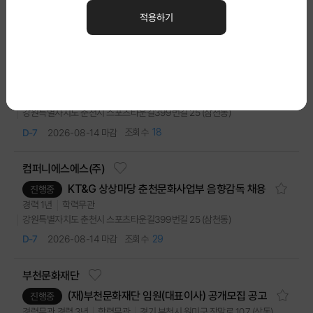
서울 영등포구 여의공원로 13 (여의도동)
경력무관
학력무관
적용하기
97
2026-08-11 마감
D-4
컴퍼니에스에스(주)
KT&G 상상마당 춘천 문화사업부 조명감독 채용
진행중
학력무관
경력 1년
강원특별자치도 춘천시 스포츠타운길399번길 25 (삼천동)
18
2026-08-14 마감
D-7
컴퍼니에스에스(주)
KT&G 상상마당 춘천문화사업부 음향감독 채용
진행중
학력무관
경력 1년
강원특별자치도 춘천시 스포츠타운길399번길 25 (삼천동)
29
2026-08-14 마감
D-7
부천문화재단
(재)부천문화재단 임원(대표이사) 공개모집 공고
진행중
경기 부천시 원미구 장말로 107 (상동)
경력무관,경력 3년
학력무관