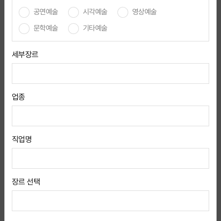
7
2026-08-18 마감
D-11
공연예술
시각예술
영상예술
문학예술
기타예술
업플레이스
2026 서울무용창작센터(SDCC) 공연장 안내원
진행중
세부장르
(하우스어셔) 모집(~8/21)
서울 은평구 수색로 322-2 (수색동)
경력무관
학력무관
90
2026-08-21 마감
D-14
업종
(주)케이옥션
블라인드 채용
8월 경매스페셜리스트 양성과정 모집 (서류접수
진행중
~8/31)
직업명
서울 강남구 언주로172길 23 (신사동)
대학교(4년)
경력무관
18
채용시까지
장르 선택
kbs
KBS홀 대관 및 행정 지원 (육아휴직대체인력) 채용
진행중
재공고 ( ~ 08/11 )