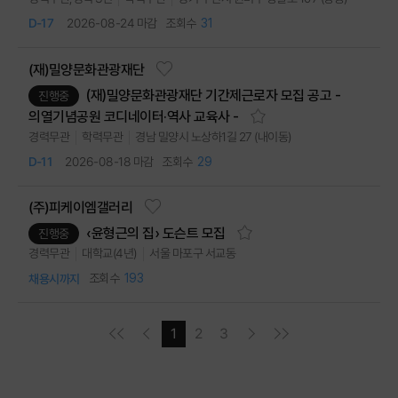
31
2026-08-24 마감
D-17
(재)밀양문화관광재단
(재)밀양문화관광재단 기간제근로자 모집 공고 -
진행중
의열기념공원 코디네이터·역사 교육사 -
경남 밀양시 노상하1길 27 (내이동)
경력무관
학력무관
29
2026-08-18 마감
D-11
(주)피케이엠갤러리
‹윤형근의 집› 도슨트 모집
진행중
서울 마포구 서교동
대학교(4년)
경력무관
193
채용시까지
2
3
1