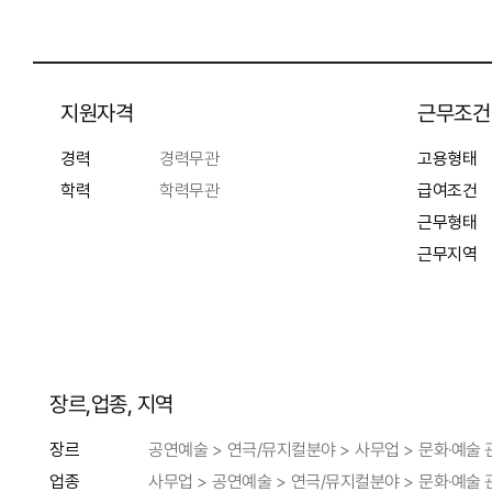
지원자격
근무조건
경력
경력무관
고용형태
학력
학력무관
급여조건
근무형태
근무지역
장르,업종, 지역
공연예술 > 연극/뮤지컬분야 > 사무업 > 문화·예술
장르
사무업 > 공연예술 > 연극/뮤지컬분야 > 문화·예술
업종