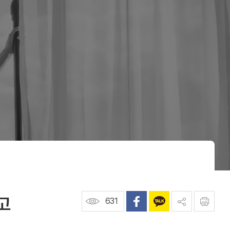
고
631