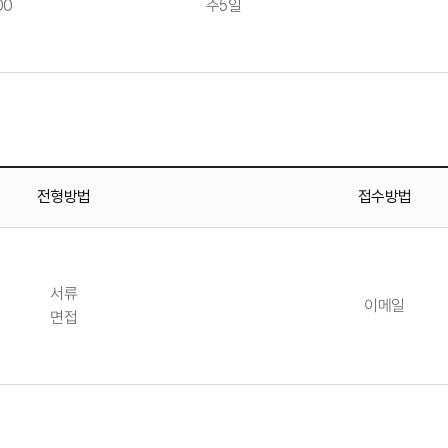
00
주5일
전형방법
접수방법
서류
이메일
면접