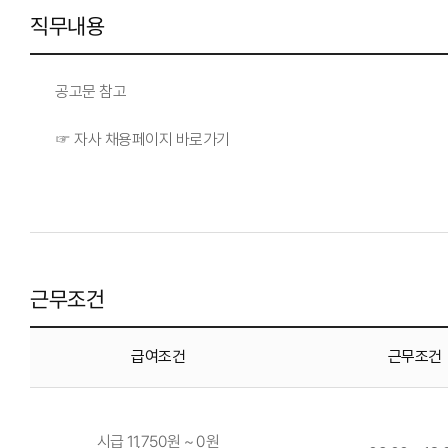
직무내용
공고문 참고
☞ 자사 채용페이지 바로가기
근무조건
급여조건
근무조건
시급 11,750원 ~ 0원