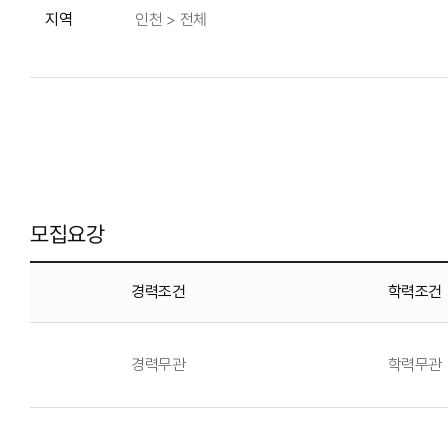
지역
인천 > 전체
모집요강
경력조건
학력조건
경력무관
학력무관