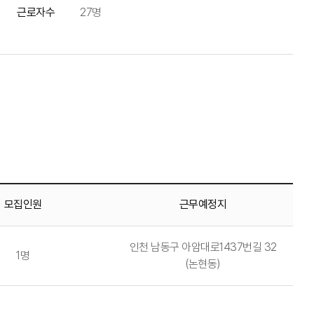
근로자수
27명
모집인원
근무예정지
인천 남동구 아암대로1437번길 32
1명
(논현동)