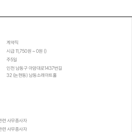
계약직
시급 11,750원 ~ 0원 ()
주5일
인천 남동구 아암대로1437번길
32 (논현동) 남동소래아트홀
 관련 사무종사자
 관련 사무종사자