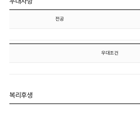
우대사항
전공
우대조건
복리후생