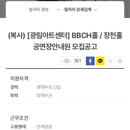
(복사) [광림아트센터] BBCH홀 / 장천홀
공연장안내원 모집공고
301
지원자격
경력
경력무관,신입
학력
학력무관
근무조건
고용형태
관계없음