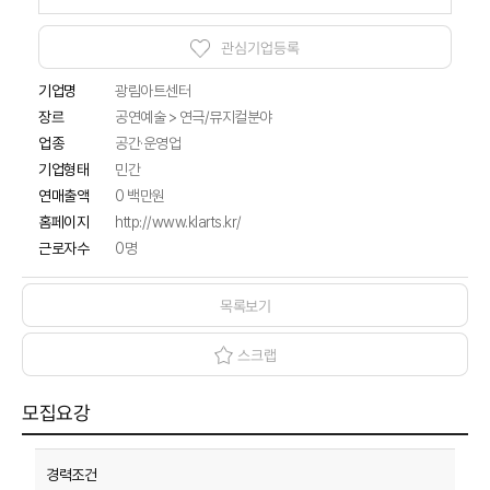
관심기업등록
기업명
광림아트센터
공연예술 > 연극/뮤지컬분야
장르
업종
공간·운영업
기업형태
민간
연매출액
0 백만원
홈페이지
http://www.klarts.kr/
근로자수
0명
목록보기
스크랩
모집요강