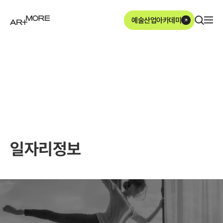
본문영역 바로가기
메인메뉴 바로가기
하단링크 바로가기
예술산업아카데미
ArtMore
일자리정보