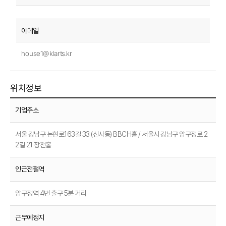
house1@klarts.kr
위치정보
기업주소
서울 강남구 논현로163길 33 (신사동) BBCH홀 / 서울시 강남구 압구정로 2
2길 21 장천홀
인근전철역
압구정역 4번 출구 5분 거리
근무예정지