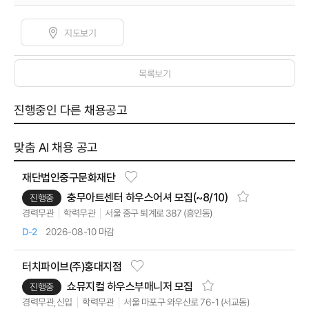
지도보기
목록보기
진행중인 다른 채용공고
맞춤 AI 채용 공고
재단법인중구문화재단
충무아트센터 하우스어셔 모집(~8/10)
진행중
서울 중구 퇴계로 387 (흥인동)
경력무관
학력무관
2026-08-10 마감
D-2
터치파이브(주)홍대지점
쇼뮤지컬
하우스부매니저 모집
진행중
서울 마포구 와우산로 76-1 (서교동)
경력무관,신입
학력무관