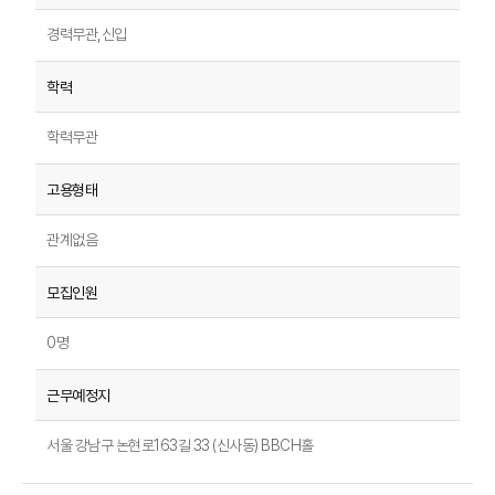
경력무관,신입
학력무관
관계없음
0명
서울 강남구 논현로163길 33 (신사동) BBCH홀