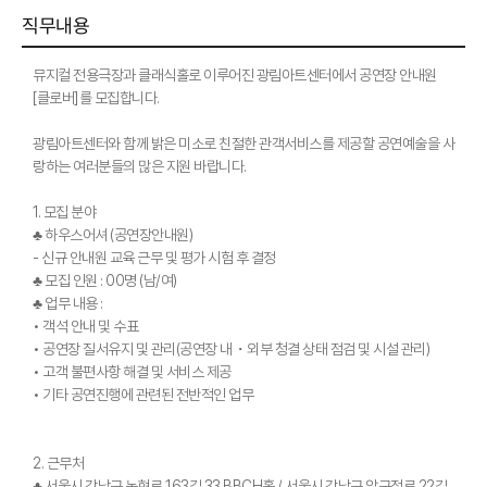
직무내용
뮤지컬 전용극장과 클래식홀로 이루어진 광림아트센터에서 공연장 안내원
[클로버]를 모집합니다.
광림아트센터와 함께 밝은 미소로 친절한 관객서비스를 제공할 공연예술을 사
랑하는 여러분들의 많은 지원 바랍니다.
1. 모집 분야
♣ 하우스어셔 (공연장안내원)
- 신규 안내원 교육 근무 및 평가 시험 후 결정
♣ 모집 인원 : 00명 (남/여)
♣ 업무 내용 :
• 객석 안내 및 수표
• 공연장 질서유지 및 관리(공연장 내・외부 청결 상태 점검 및 시설 관리)
• 고객 불편사항 해결 및 서비스 제공
• 기타 공연진행에 관련된 전반적인 업무
2. 근무처
♣ 서울시 강남구 논현로 163길 33 BBCH홀 / 서울시 강남구 압구정로 22길