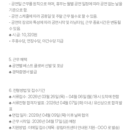
- 공연일 근무를 원칙으로 하며, 휴무는 월별 공연 일정에 따라 공연 없는 날을
기준으로 함.
- 공연 스케줄에 따라 공휴일 및 주말 근무 필수로 할 수 있음.
- 공연의 장르와 특성에 따라 공연시작 및 러닝타임, 근무 종료시간은 변동될
수 있음.
♣ 시 급 : 10,320원
• 주휴수당, 연장수당, 야간수당 지급
5. 근무 혜택
♣ 공연별 베스트 클로버 선발 및 포상
♣ 경력증명서 발급
6. 전형방법 및 접수기간
♣ 서류접수 : 2026년 03월 26일 (목) ~ 04월 06일 (월) 18시 도착에 한함
♣ 서류전형 합격자 발표 : 2026년 04월 07일 (화) 이내 / 유선상으로 합격 발
표
♣ 면접 일자 : 2026년 04월 09일 (목) 이후 날짜 협의
♣ 근무 시작일 : 2026년 04월 17일 (금) 예정
♣ 지원방법 : 이메일 접수 (제목 : 광림아트센터 안내원 지원- OOO 로 발송)