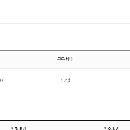
근무형태
00
주2일
전형방법
접수방법