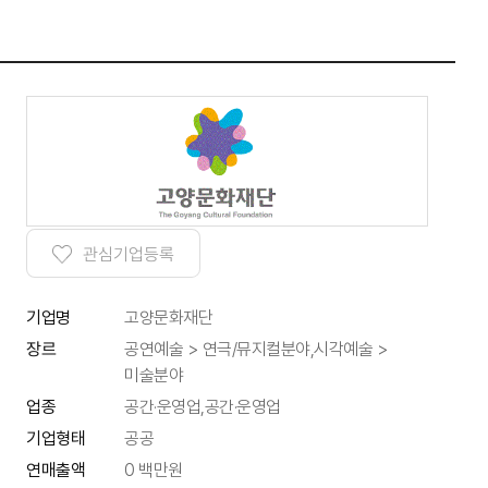
관심기업등록
기업명
고양문화재단
공연예술 > 연극/뮤지컬분야,시각예술 >
장르
미술분야
업종
공간·운영업,공간·운영업
기업형태
공공
연매출액
0 백만원