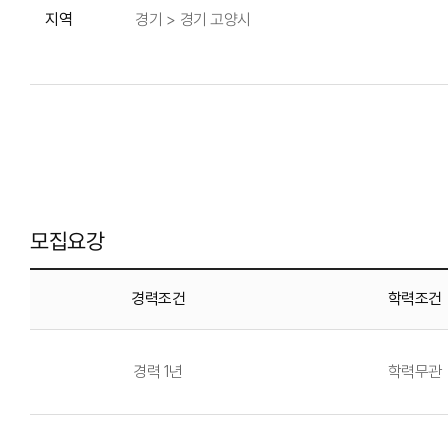
지역
경기 > 경기 고양시
모집요강
경력조건
학력조건
경력 1년
학력무관