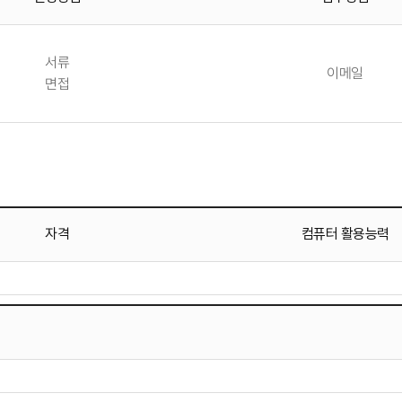
서류
이메일
면접
자격
컴퓨터 활용능력