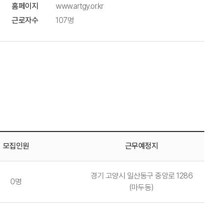
홈페이지
www.artgy.or.kr
근로자수
107명
모집인원
근무예정지
경기 고양시 일산동구 중앙로 1286
0명
(마두동)