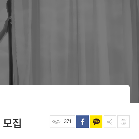
 모집
371