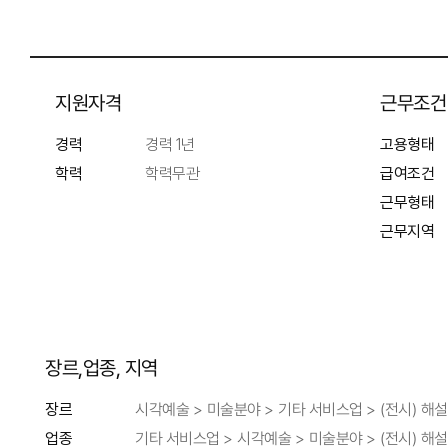
지원자격
근무조건
경력
경력 1년
고용형태
학력
학력무관
급여조건
근무형태
근무지역
장르,업종, 지역
장르
시각예술 > 미술분야 > 기타 서비스업 > (전시) 해
업종
기타 서비스업 > 시각예술 > 미술분야 > (전시) 해