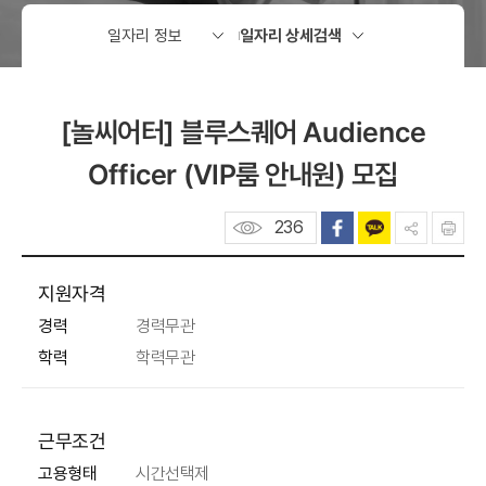
[놀씨어터] 블루스퀘어 Audience
Officer (VIP룸 안내원) 모집
236
지원자격
경력
경력무관
학력
학력무관
근무조건
고용형태
시간선택제