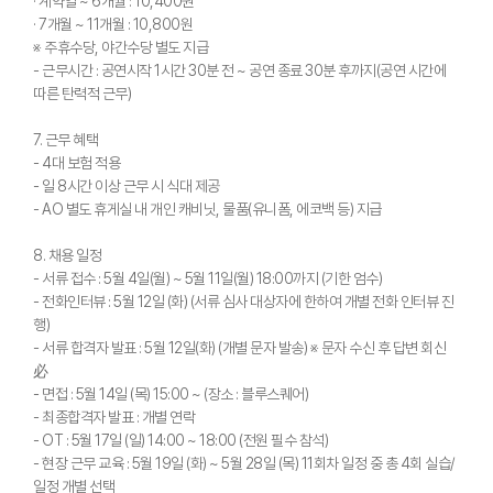
· 계약일 ~ 6개월 : 10,400원
· 7개월 ~ 11개월 : 10,800원
※ 주휴수당, 야간수당 별도 지급
- 근무시간 : 공연시작 1시간 30분 전 ~ 공연 종료 30분 후까지(공연 시간에
따른 탄력적 근무)
7. 근무 혜택
- 4대 보험 적용
- 일 8시간 이상 근무 시 식대 제공
- AO 별도 휴게실 내 개인 캐비닛, 물품(유니폼, 에코백 등) 지급
8. 채용 일정
- 서류 접수 : 5월 4일(월) ~ 5월 11일(월) 18:00까지 (기한 엄수)
- 전화인터뷰 : 5월 12일 (화) (서류 심사 대상자에 한하여 개별 전화 인터뷰 진
행)
- 서류 합격자 발표 : 5월 12일(화) (개별 문자 발송) ※ 문자 수신 후 답변 회신
必
- 면접 : 5월 14일 (목) 15:00 ~ (장소 : 블루스퀘어)
- 최종합격자 발표 : 개별 연락
- OT : 5월 17일 (일) 14:00 ~ 18:00 (전원 필수 참석)
- 현장 근무 교육 : 5월 19일 (화) ~ 5월 28일 (목) 11회차 일정 중 총 4회 실습/
일정 개별 선택