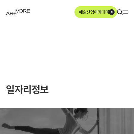
본문영역 바로가기
메인메뉴 바로가기
하단링크 바로가기
예술산업아카데미
ArtMore
일자리정보