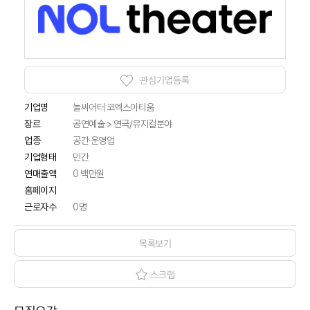
관심기업등록
기업명
놀씨어터 코엑스아티움
공연예술 > 연극/뮤지컬분야
장르
업종
공간·운영업
기업형태
민간
연매출액
0 백만원
홈페이지
근로자수
0명
목록보기
스크랩