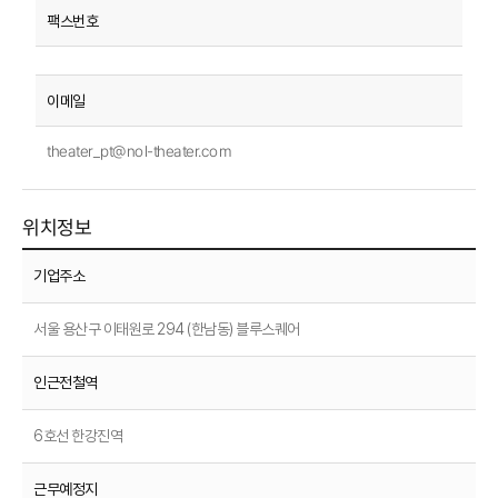
theater_pt@nol-theater.com
위치정보
기업주소
서울 용산구 이태원로 294 (한남동) 블루스퀘어
인근전철역
6호선 한강진역
근무예정지