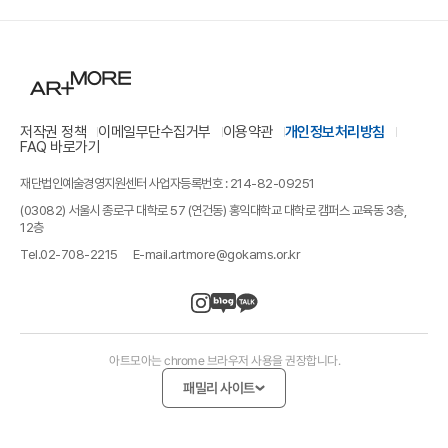
저작권 정책
이메일무단수집거부
이용약관
개인정보처리방침
FAQ 바로가기
재단법인예술경영지원센터 사업자등록번호 : 214-82-09251
(03082) 서울시 종로구 대학로 57 (연건동) 홍익대학교 대학로 캠퍼스 교육동 3층,
12층
Tel.
02-708-2215
E-mail.
artmore@gokams.or.kr
아트모아는 chrome 브라우저 사용을 권장합니다.
패밀리 사이트