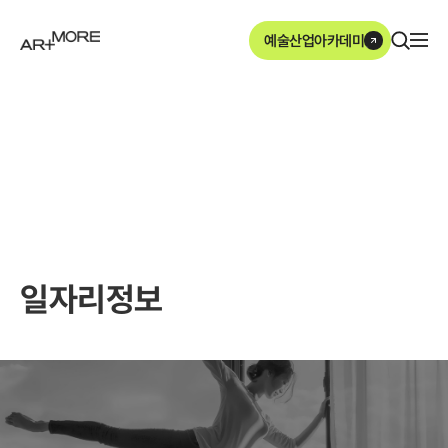
본문영역 바로가기
메인메뉴 바로가기
하단링크 바로가기
예술산업아카데미
ArtMore
일자리정보