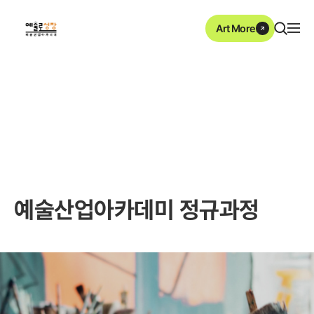
본문영역 바로가기
메인메뉴 바로가기
하단링크 바로가기
ArtMore
예술산업아카데미
예술산업아카데미 정규과정