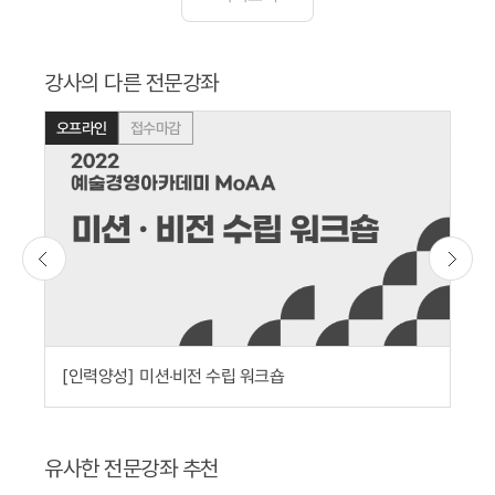
강사의 다른 전문강좌
접수마감
오프라인
오
미션‧비전 수립 워크숍
[인력양성]
[
유사한 전문강좌 추천