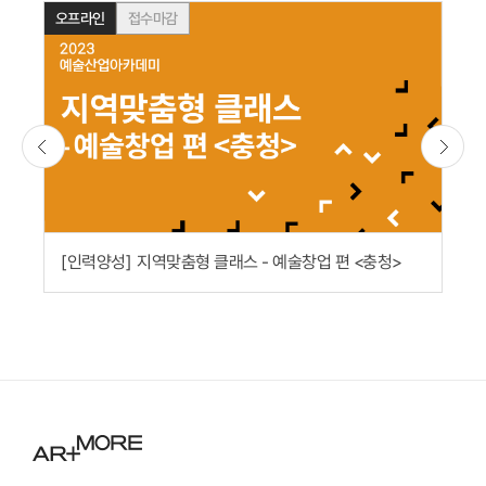
접수마감
오프라인
오
예술산업 입직을 위한 진로 및 취업 상담(9월)
지역맞춤형 클래스 - 예술창업 편 <충청>
[인력양성]
[