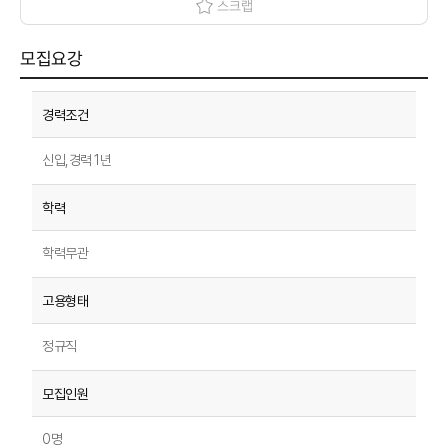
스크랩
모집요강
신입,경력 1년
학력무관
정규직
0명