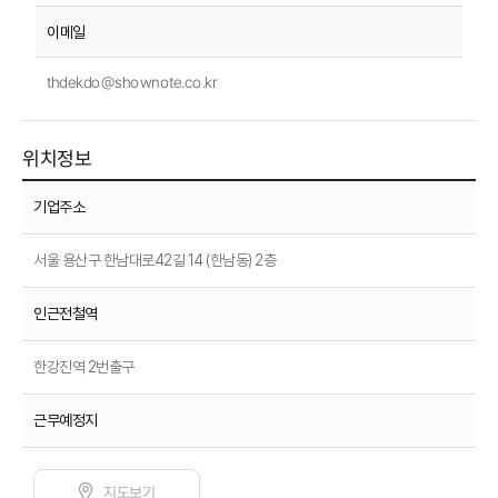
thdekdo@shownote.co.kr
위치정보
기업주소
서울 용산구 한남대로42길 14 (한남동) 2층
인근전철역
한강진역 2번출구
근무예정지
지도보기