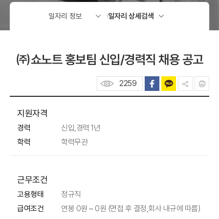
㈜쇼노트 홍보팀 신입/경력직 채용 공고
2259
지원자격
경력
신입,경력 1년
학력
학력무관
근무조건
고용형태
정규직
급여조건
연봉 0원 ~ 0원 (면접 후 결정,회사 내규에 따름)