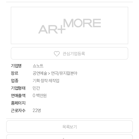
관심기업등록
기업명
쇼노트
공연예술 > 연극/뮤지컬분야
장르
업종
기획·창작·제작업
기업형태
민간
연매출액
0 백만원
홈페이지
근로자수
22명
목록보기