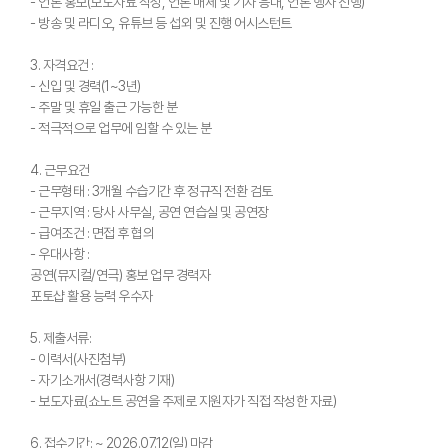
- 언론 홍보(보도자료 작성, 언론 매체 및 기자 응대, 언론 행사 진행)
- 방송 및 라디오, 유튜브 등 섭외 및 진행 어시스턴트
3. 자격요건 :
- 신입 및 경력(1~3년)
- 주말 및 휴일 출근 가능한 분
- 적극적으로 업무에 임할 수 있는 분
4. 근무요건
- 근무형태 : 3개월 수습기간 후 정규직 전환 검토
- 근무지역 : 당사 사무실, 공연 연습실 및 공연장
- 급여조건 : 면접 후 협의
- 우대사항 :
공연(뮤지컬/연극) 홍보 업무 경력자
포토샵 활용 능력 우수자
5. 제출서류:
- 이력서(사진첨부)
- 자기소개서(경력사항 기재)
- 보도자료(쇼노트 공연을 주제로 지원자가 직접 작성한 자료)
6. 접수기간: ~ 2026.07.12(일) 마감