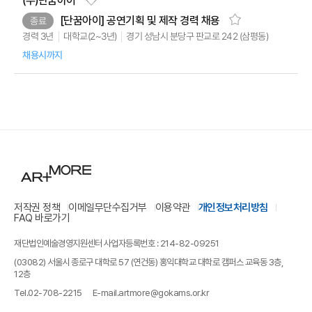
(주)단꿈아이
[단꿈아이] 공연기획 및 제작 경력 채용
종료
경기 성남시 분당구 판교로 242 (삼평동)
대학교(2~3년)
경력 3년
채용시까지
저작권 정책
이메일무단수집거부
이용약관
개인정보처리방침
FAQ 바로가기
재단법인예술경영지원센터 사업자등록번호 : 214-82-09251
(03082) 서울시 종로구 대학로 57 (연건동) 홍익대학교 대학로 캠퍼스 교육동 3층,
12층
Tel.
02-708-2215
E-mail.
artmore@gokams.or.kr