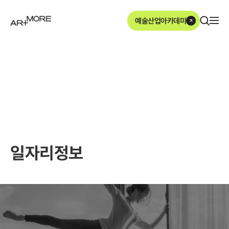
본문영역 바로가기
메인메뉴 바로가기
하단링크 바로가기
예술산업아카데미
ArtMore
일자리정보