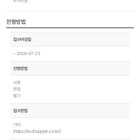
퇴직연금
전형방법
~ 2026-07-23
서류
면접
필기
기타
(https://kcdf.applyin.co.kr/)