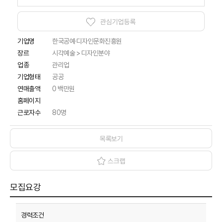
관심기업등록
기업명
한국공예·디자인문화진흥원
시각예술 > 디자인분야
장르
업종
관리업
기업형태
공공
연매출액
0 백만원
홈페이지
근로자수
80명
목록보기
스크랩
모집요강