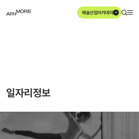
본문영역 바로가기
메인메뉴 바로가기
하단링크 바로가기
예술산업아카데미
ArtMore
일자리정보