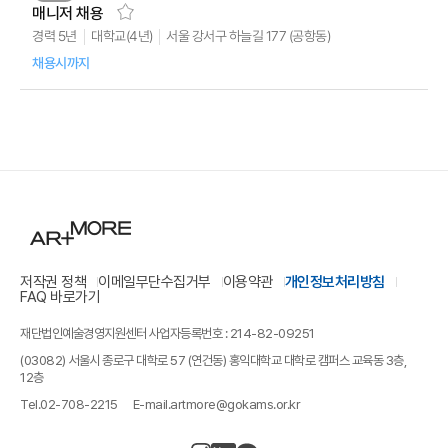
매니저 채용
서울 강서구 하늘길 177 (공항동)
대학교(4년)
경력 5년
채용시까지
저작권 정책
이메일무단수집거부
이용약관
개인정보처리방침
FAQ 바로가기
재단법인예술경영지원센터 사업자등록번호 : 214-82-09251
(03082) 서울시 종로구 대학로 57 (연건동) 홍익대학교 대학로 캠퍼스 교육동 3층,
12층
Tel.
02-708-2215
E-mail.
artmore@gokams.or.kr