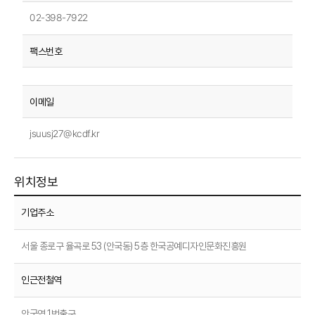
02-398-7922
jsuusj27@kcdf.kr
위치정보
기업주소
서울 종로구 율곡로 53 (안국동) 5층 한국공예디자인문화진흥원
인근전철역
안국역 1번출구